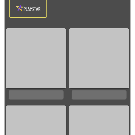
0%
0%